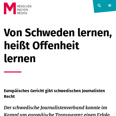
Springe zum Inhalt
MENSCHEN
Von Schweden lernen,
MACHEN
heißt Offenheit
MEDIEN
lernen
Europäisches Gericht gibt schwedischen Journalisten
Recht
Der schwedische Journalistenverband konnte im
Kampf um europäische Transparenz einen Erfolg