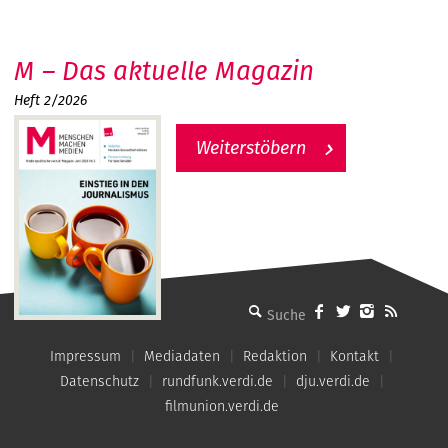
M – Das aktuelle Magazin
Heft 2/2026
Weiterstöbern
MMM - Menschen machen Medien
Impressum
Mediadaten
Redaktion
Kontakt
Datenschutz
rundfunk.verdi.de
dju.verdi.de
filmunion.verdi.de