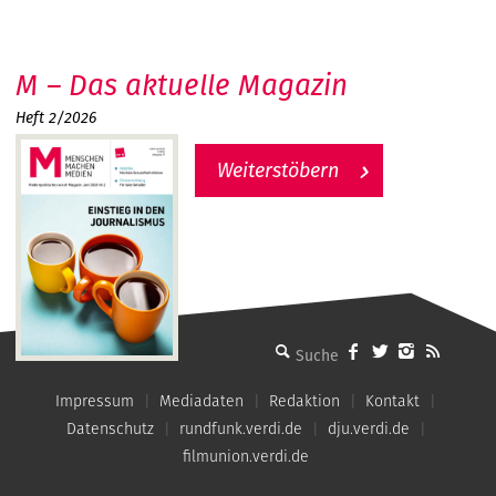
M – Das aktuelle Magazin
Heft 2/2026
Weiterstöbern
MMM - Menschen machen Medien
Impressum
Mediadaten
Redaktion
Kontakt
Datenschutz
rundfunk.verdi.de
dju.verdi.de
filmunion.verdi.de