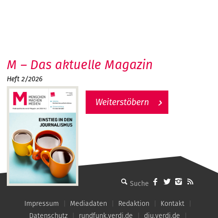
M – Das aktuelle Magazin
Heft 2/2026
Weiterstöbern
MMM - Menschen machen Medien
Impressum
Mediadaten
Redaktion
Kontakt
Datenschutz
rundfunk.verdi.de
dju.verdi.de