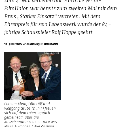
zum 4. Mal verliehen hat. Auch die ver.di-
FilmUnion war bereits zum zweiten Mal mit dem
Preis „Starker Einsatz“ vertreten. Mit dem
Ehrenpreis für sein Lebenswerk wurde der 84-
jährige Schauspieler Rolf Hoppe geehrt.
11. JUNI 2015
VON
MONIQUE HOFMANN
Carsten Klein, Olla Höf und
Wolfgang Grube (v.l.n.r.) freuen
sich auf dem roten Teppich
gemeinsam über die
Auszeichnung Foto: SCHROEWIG
News & Images / Eva Oertwig