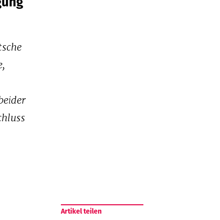
gung
tsche
e,
beider
chluss
Artikel teilen