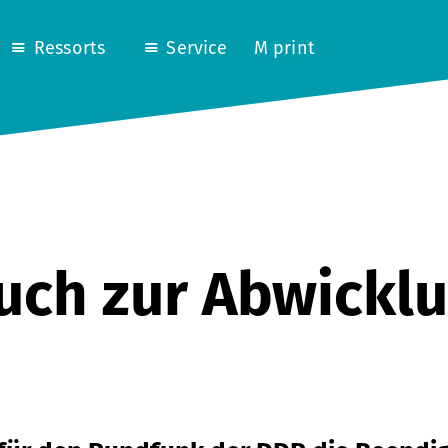
Ressorts
Service
M print
uch zur Abwickl