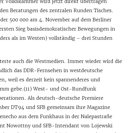
er Volkskammer wird jetzt direkt übertragen
 den Beratungen des zentralen Runden Tisches.
der 500 000 am 4. November auf dem Berliner
ersten Sieg basisdemokratischer Bewegungen in
ders als im Westen) vollständig – drei Stunden
.
sterte auch die Westmedien. Immer wieder wird die
ndlich das DDR-Fernsehen in westdeutsche
en, weil es derzeit kein spannenderes und
ramm gebe.(11) West- und Ost-Rundfunk
perationen. Als deutsch-deutsche Premiere
mber DT94 und SFB gemeinsam ihre Magazine
necho aus dem Funkhaus in der Nalepastraße
nt Nowottny und SFB-Intendant von Lojewski