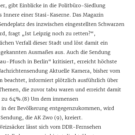
r, gibt Einblicke in die Politbüro-Siedlung
as Innere einer Stasi-Kaserne. Das Magazin
 Sendeplatz des inzwischen eingestellten Schwarzen
rd, fragt „Ist Leipzig noch zu retten?“,
chen Verfall dieser Stadt und löst damit ein
 gekannten Ausmaßes aus. Auch die Sendung
u-Pfusch in Berlin“ kritisiert, erreicht höchste
Nachrichtensendung Aktuelle Kamera, bisher vom
beachtet, informiert plötzlich ausführlich über
 Themen, die zuvor tabu waren und erreicht damit
is zu 64%.(8) Um dem immensen
s in der Bevölkerung entgegenzukommen, wird
 Sendung, die AK Zwo (9), kreiert.
Weizsäcker lässt sich vom DDR-Fernsehen