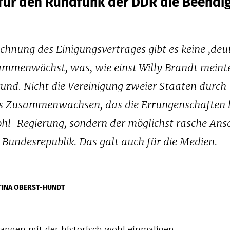
 für den Rundfunk der DDR die Beendi
chnung des Einigungsvertrages gibt es keine ,deu
ammenwächst, was, wie einst Willy Brandt meint
nd. Nicht die Vereinigung zweier Staaten durch
es Zusammenwachsen, das die Errungenschaften 
 Kohl-Regierung, sondern der möglichst rasche Ans
e Bundesrepublik. Das galt auch für die Medien.
TINA OBERST-HUNDT
fangen mit der historisch wohl einmaligen