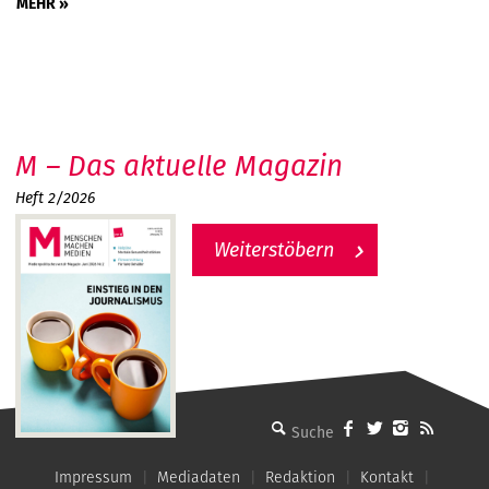
MEHR »
M – Das aktuelle Magazin
Heft 2/2026
Weiterstöbern
MMM - Menschen machen Medien
Impressum
Mediadaten
Redaktion
Kontakt