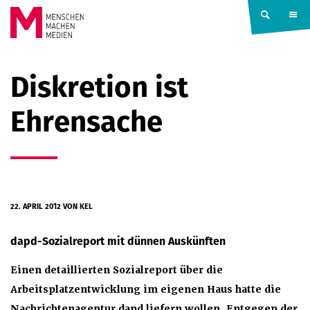
Springe zum Inhalt
MENSCHEN
Diskretion ist
MACHEN
Ehrensache
MEDIEN
22. APRIL 2012
VON KEL
dapd-Sozialreport mit dünnen Auskünften
Einen detaillierten Sozialreport über die
Arbeitsplatzentwicklung im eigenen Haus hatte die
Nachrichtenagentur dapd liefern wollen. Entgegen der