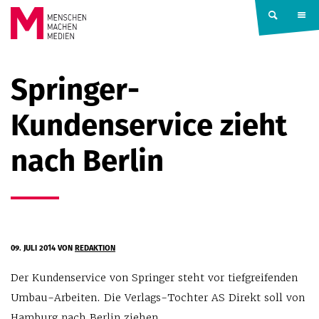
Springe zum Inhalt
MENSCHEN
Springer-
MACHEN
Kundenservice zieht
MEDIEN
nach Berlin
09. JULI 2014
VON
REDAKTION
Der Kundenservice von Springer steht vor tiefgreifenden
Umbau-Arbeiten. Die Verlags-Tochter AS Direkt soll von
Hamburg nach Berlin ziehen.