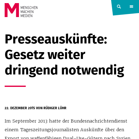
Springe zum Inhalt
MENSCHEN
Presseauskünfte:
MACHEN
Gesetz weiter
MEDIEN
dringend notwendig
22. DEZEMBER 2015
VON RÜDIGER LÜHR
Im September 2013 hatte der Bundesnachrichtendienst
einem Tageszeitungsjournalisten Auskünfte über den
Export von waffenfähigen Dual-Use-Gütern nach Syrien