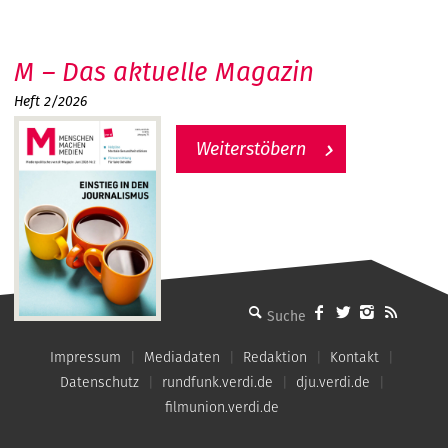
M – Das aktuelle Magazin
Heft 2/2026
Weiterstöbern
MMM - Menschen machen Medien
Impressum
Mediadaten
Redaktion
Kontakt
Datenschutz
rundfunk.verdi.de
dju.verdi.de
filmunion.verdi.de