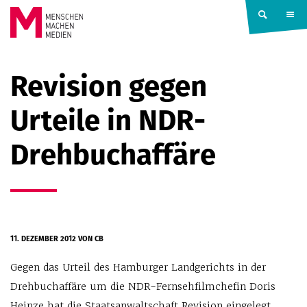
Springe zum Inhalt
MENSCHEN
Revision gegen
MACHEN
Urteile in NDR-
MEDIEN
Drehbuchaffäre
11. DEZEMBER 2012
VON CB
Gegen das Urteil des Hamburger Landgerichts in der
Drehbuchaffäre um die NDR-Fernsehfilmchefin Doris
Heinze hat die Staatsanwaltschaft Revision eingelegt.