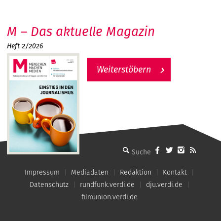
M – Das aktuelle Magazin
Heft 2/2026
Weiterstöbern
MMM - Menschen machen Medien
Impressum
Mediadaten
Redaktion
Kontakt
Datenschutz
rundfunk.verdi.de
dju.verdi.de
filmunion.verdi.de