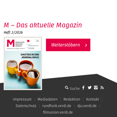
M – Das aktuelle Magazin
Heft 2/2026
Weiterstöbern
MMM - Menschen machen Medien
Impressum
Mediadaten
Redaktion
Kontakt
Datenschutz
rundfunk.verdi.de
dju.verdi.de
filmunion.verdi.de