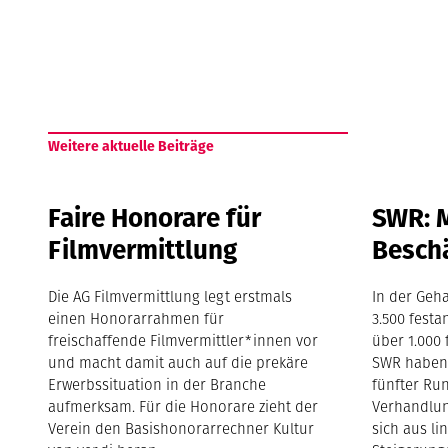
Weitere aktuelle Beiträge
Faire Honorare für
SWR: M
Filmvermittlung
Beschä
Die AG Filmvermittlung legt erstmals
In der Geha
einen Honorarrahmen für
3.500 festa
freischaffende Filmvermittler*innen vor
über 1.000 
und macht damit auch auf die prekäre
SWR haben 
Erwerbssituation in der Branche
fünfter Ru
aufmerksam. Für die Honorare zieht der
Verhandlung
Verein den Basishonorarrechner Kultur
sich aus l