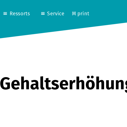
Ressorts
Service
M print
 Gehaltserhöhung