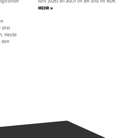
ngsrunde
Juni 2026) an auch im BR und im NDR.
r
MEHR »
en
 drei
n. Heute
t den