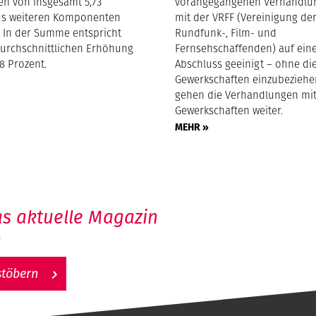
en von insgesamt 5,73
vorangegangenen Verhandlu
us weiteren Komponenten
mit der VRFF (Vereinigung de
In der Summe entspricht
Rundfunk-, Film- und
durchschnittlichen Erhöhung
Fernsehschaffenden) auf ein
8 Prozent.
Abschluss geeinigt – ohne die
Gewerkschaften einzubeziehe
gehen die Verhandlungen mi
Gewerkschaften weiter.
MEHR »
s aktuelle Magazin
6
stöbern