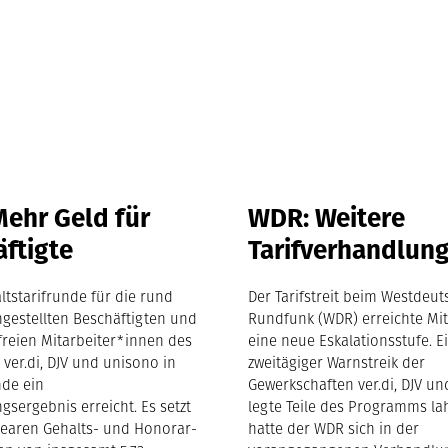
ehr Geld für
WDR: Weitere
ftigte
Tarifverhandlun
ltstarifrunde für die rund
Der Tarifstreit beim Westdeu
ngestellten Beschäftigten und
Rundfunk (WDR) erreichte Mit
freien Mitarbeiter*innen des
eine neue Eskalationsstufe. E
ver.di, DJV und unisono in
zweitägiger Warnstreik der
nde ein
Gewerkschaften ver.di, DJV u
sergebnis erreicht. Es setzt
legte Teile des Programms la
inearen Gehalts- und Honorar-
hatte der WDR sich in der