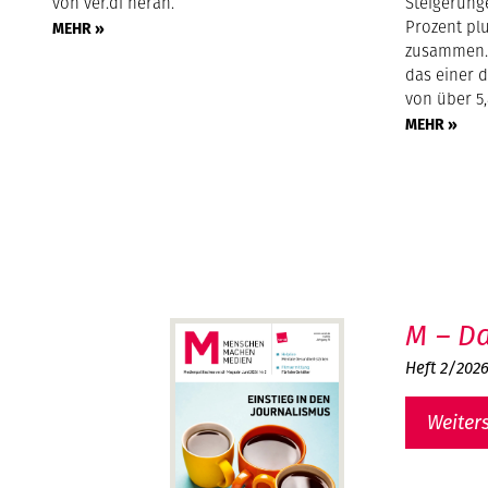
von ver.di heran.
Steigerung
Prozent pl
MEHR »
zusammen. 
das einer 
von über 5,
MEHR »
M – Da
Heft 2/202
Weiter