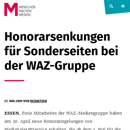
Springe zum Inhalt
MENSCHEN
Honorarsenkungen
MACHEN
für Sonderseiten bei
MEDIEN
der WAZ-Gruppe
21. MAI 2009
VON
REDAKTION
ESSEN.
Freie Mitarbeiter der WAZ-Mediengruppe haben
am 30. April neue Honorarregelungen von
MediaSales@Service erhalten, die ab dem 1. Mai für die