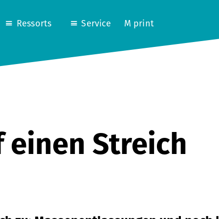
Ressorts
Service
M print
f einen Streich