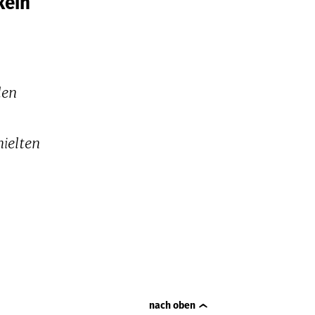
kein
len
hielten
nach oben