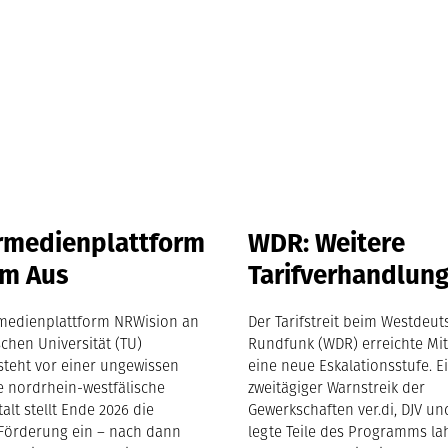
rmedienplattform
WDR: Weitere
em Aus
Tarifverhandlun
medienplattform NRWision an
Der Tarifstreit beim Westdeu
chen Universität (TU)
Rundfunk (WDR) erreichte Mit
teht vor einer ungewissen
eine neue Eskalationsstufe. E
e nordrhein-westfälische
zweitägiger Warnstreik der
lt stellt Ende 2026 die
Gewerkschaften ver.di, DJV u
e Förderung ein – nach dann
legte Teile des Programms la