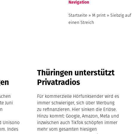
Navigation
Startseite
»
M print
»
Siebzig auf
einen Streich
Thüringen unterstützt
gen
Privatradios
tschen
Für kommerzielle Hörfunksender wird es
te Juni
immer schwieriger, sich über Werbung
in
zu refinanzieren. Hier sinken die Erlöse.
Hinzu kommt: Google, Amazon, Meta und
nd Unisono
inzwischen auch TikTok schöpfen immer
hm. Indes
mehr vom gesamten hiesigen