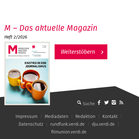
M – Das aktuelle Magazin
Heft 2/2026
Weiterstöbern
MMM - Menschen machen Medien
Impressum
Mediadaten
Redaktion
Kontakt
Datenschutz
rundfunk.verdi.de
dju.verdi.de
filmunion.verdi.de