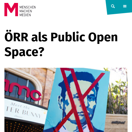
Springe zum Inhalt
MENSCHEN
ÖRR als Public Open
MACHEN
Space?
MEDIEN