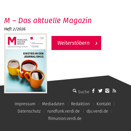
M – Das aktuelle Magazin
Heft 2/2026
Weiterstöbern
MMM - Menschen machen Medien
Impressum
Mediadaten
Redaktion
Kontakt
Datenschutz
rundfunk.verdi.de
dju.verdi.de
filmunion.verdi.de