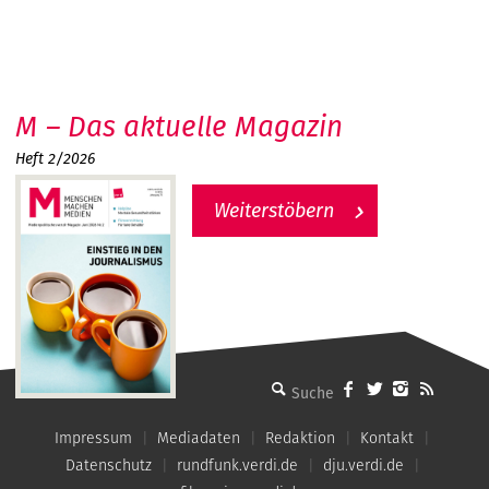
M – Das aktuelle Magazin
Heft 2/2026
Weiterstöbern
MMM - Menschen machen Medien
Impressum
Mediadaten
Redaktion
Kontakt
Datenschutz
rundfunk.verdi.de
dju.verdi.de