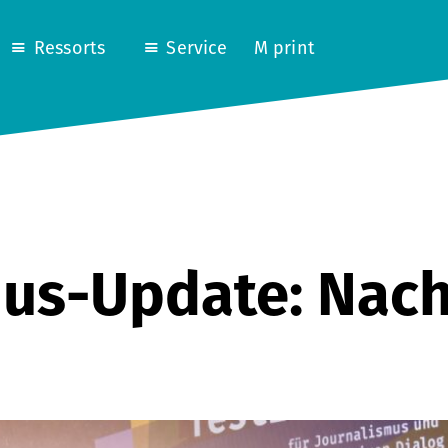
Ressorts
Service
M print
mus-Update: Nac