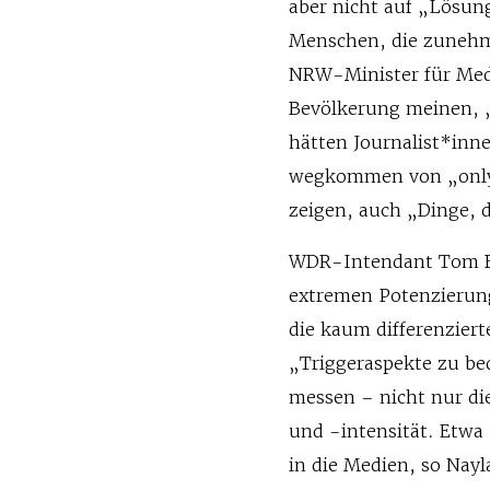
aber nicht auf „Lösun
Menschen, die zunehm
NRW-Minister für Med
Bevölkerung meinen, „
hätten Journalist*inn
wegkommen von „only 
zeigen, auch „Dinge, d
WDR-Intendant Tom Buh
extremen Potenzierung
die kaum differenzierte
„Triggeraspekte zu bed
messen – nicht nur di
und -intensität. Etwa
in die Medien, so Nayl