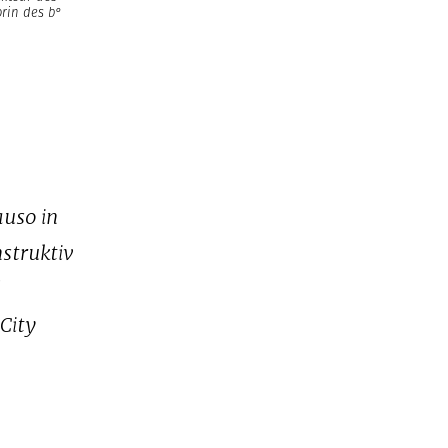
orin des b°
auso in
nstruktiv
d
City