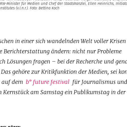
W-Minister für Medien und Chef der Staatskanzlei, Ellen Heinrichs, Initiat
titutes (v.l.n.r.). Foto: Bettina Koch
chen in einer sich wandelnden Welt voller Krisen
re Berichterstattung ändern: nicht nur Probleme
ch Lösungen fragen – bei der Recherche und gen
 Das gehöre zur Kritikfunktion der Medien, sei ko
r auf dem
b° future festival
für Journalismus un
en Kernstück am Samstag ein Publikumstag in der 