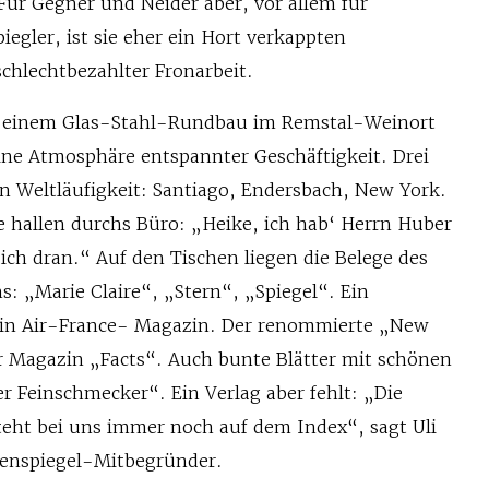
 Für Gegner und Neider aber, vor allem für
iegler, ist sie eher ein Hort verkappten
chlechtbezahlter Fronarbeit.
 einem Glas-Stahl-Rundbau im Remstal-Weinort
ine Atmosphäre entspannter Geschäftigkeit. Drei
Weltläufigkeit: Santiago, Endersbach, New York.
e hallen durchs Büro: „Heike, ich hab‘ Herrn Huber
ch dran.“ Auf den Tischen liegen die Belege des
s: „Marie Claire“, „Stern“, „Spiegel“. Ein
in Air-France- Magazin. Der renommierte „New
r Magazin „Facts“. Auch bunte Blätter mit schönen
r Feinschmecker“. Ein Verlag aber fehlt: „Die
teht bei uns immer noch auf dem Index“, sagt Uli
itenspiegel-Mitbegründer.