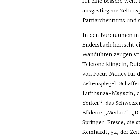
für eine bessere Welt.
ausgestiegene Zeitensp
Patriarchentums und s
In den Büroräumen in
Endersbach herrscht e
Wanduhren zeugen von 
Telefone klingeln, Ruf
von Focus Money für di
Zeitenspiegel-Schaffen
Lufthansa-Magazin, e
Yorker“, das Schweize
Bildern: „Merian“, „De
Springer-Presse, die s
Reinhardt, 52, der Ze