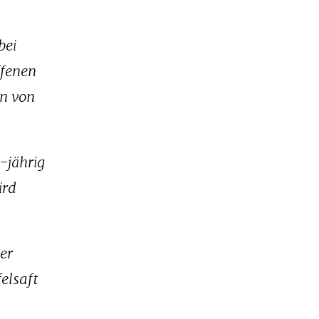
bei
ffenen
en von
-jährig
ird
er
elsaft