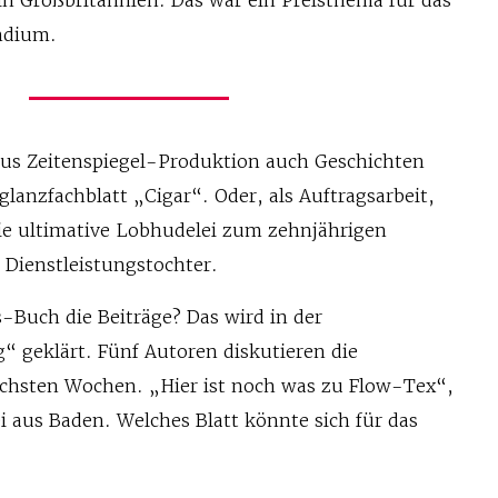
in Großbritannien: Das war ein Preisthema für das
ndium.
aus Zeitenspiegel-Produktion auch Geschichten
lanzfachblatt „Cigar“. Oder, als Auftragsarbeit,
die ultimative Lobhudelei zum zehnjährigen
 Dienstleistungstochter.
s-Buch die Beiträge? Das wird in der
“ geklärt. Fünf Autoren diskutieren die
chsten Wochen. „Hier ist noch was zu Flow-Tex“,
i aus Baden. Welches Blatt könnte sich für das