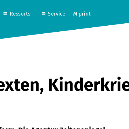
Ressorts
Service
M print
exten, Kinderkri