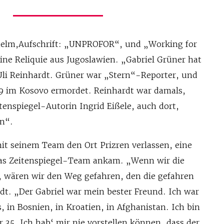
lhelm,Aufschrift: „UNPROFOR“, und „Working for
 eine Reliquie aus Jugoslawien. „Gabriel Grüner hat
Uli Reinhardt. Grüner war „Stern“-Reporter, und
9 im Kosovo ermordet. Reinhardt war damals,
enspiegel-Autorin Ingrid Eißele, auch dort,
rn“.
it seinem Team den Ort Prizren verlassen, eine
das Zeitenspiegel-Team ankam. „Wenn wir die
 wären wir den Weg gefahren, den die gefahren
rdt. „Der Gabriel war mein bester Freund. Ich war
 in Bosnien, in Kroatien, in Afghanistan. Ich bin
r 35. Ich hab‘ mir nie vorstellen können, dass der