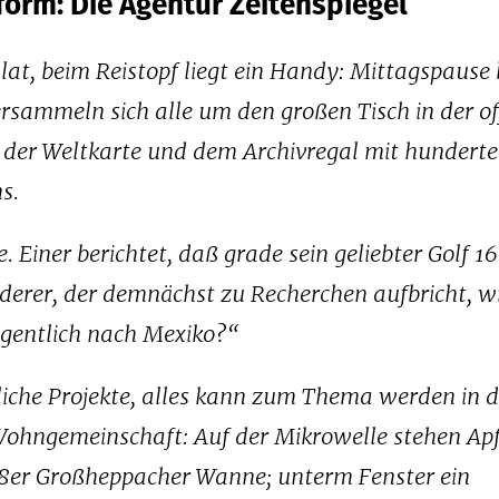
form: Die Agentur Zeitenspiegel
at, beim Reistopf liegt ein Handy: Mittagspause 
ersammeln sich alle um den großen Tisch in der o
 der Weltkarte und dem Archivregal mit hundert
s.
 Einer berichtet, daß grade sein geliebter Golf 16
nderer, der demnächst zu Recherchen aufbricht, w
eigentlich nach Mexiko?“
iche Projekte, alles kann zum Thema werden in d
Wohngemeinschaft: Auf der Mikrowelle stehen Apf
998er Großheppacher Wanne; unterm Fenster ein