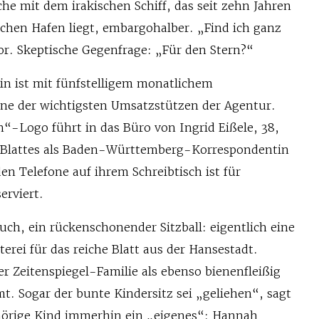
ache mit dem irakischen Schiff, das seit zehn Jahren
chen Hafen liegt, embargohalber. „Find ich ganz
or. Skeptische Gegenfrage: „Für den Stern?“
n ist mit fünfstelligem monatlichem
e der wichtigsten Umsatzstützen der Agentur.
n“-Logo führt in das Büro von Ingrid Eißele, 38,
 Blattes als Baden-Württemberg-Korrespondentin
den Telefone auf ihrem Schreibtisch ist für
erviert.
ouch, ein rückenschonender Sitzball: eigentlich eine
terei für das reiche Blatt aus der Hansestadt.
der Zeitenspiegel-Familie als ebenso bienenfleißig
. Sogar der bunte Kindersitz sei „geliehen“, sagt
ehörige Kind immerhin ein „eigenes“: Hannah