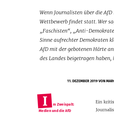
Wenn Journalisten über die AfD 
Wettbewerb findet statt. Wer s
„Faschisten“, „Anti-Demokraten“
Sinne aufrechter Demokraten kla
AfD mit der gebotenen Härte anz
des Landes beigetragen haben, 
11. DEZEMBER 2019
VON MAR
I
Ein krit
m Zweispalt:
Journali
Medien und die AfD