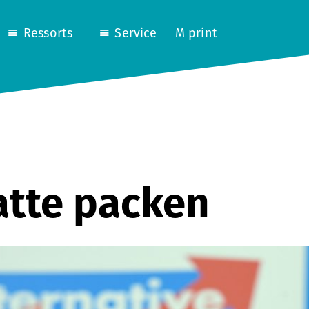
Ressorts
Service
M print
atte packen