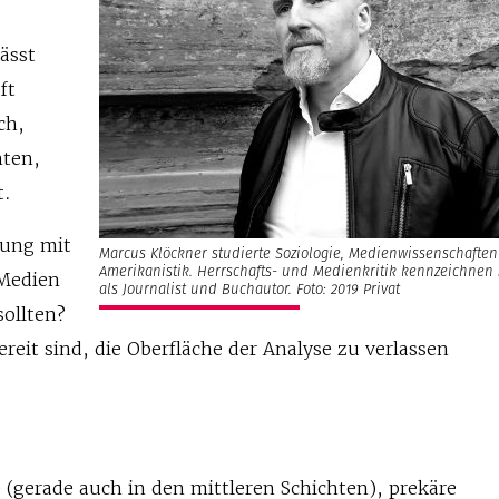
ässt
ft
ch,
ten,
t.
lung mit
Marcus Klöckner studierte Soziologie, Medienwissenschafte
Amerikanistik. Herrschafts- und Medienkritik kennzeichnen 
 Medien
als Journalist und Buchautor. Foto: 2019 Privat
ollten?
ereit sind, die Oberfläche der Analyse zu verlassen
 (gerade auch in den mittleren Schichten), prekäre