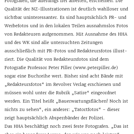
Fotografen, die allerdings frei arbeiten, erscheinen. Die
Qualität der NZ-Il­lust­ra­tio­nen ist deutlich wahlloser und
sichtbar uninteressanter. Es sind hauptsächlich PR- und
Werbefotos und in den lokalen Teilen ausnahmslos Fotos
von Redakteuren aufgenommen. Mit Ausnahme des HHA
und des WK sind alle untersuchten Zeitungen
ausschließlich mit PR-Fotos und Redakteursfotos illust­
riert. Die Qualität von Redakteursfotos sind dem
Fotografie Professor Peter Piller (www.peterpiller.de)
sogar eine Buchreihe wert. Bisher sind acht ­Bände mit
„Redakteursfotos“ im Revolver Verlag erschienen und
müssen wohl unter die Rubrik „Satire“ eingeordnet
werden. Ein Titel heißt „Bauerwartungsflächen! Noch ist
nichts zu sehen“, ein anderer: „Tatortfotos“ – dieser
zeigt hauptsächlich Absperrbänder der Polizei.
Das HHA beschäftigt noch zwei feste Fotografen. „Das ist