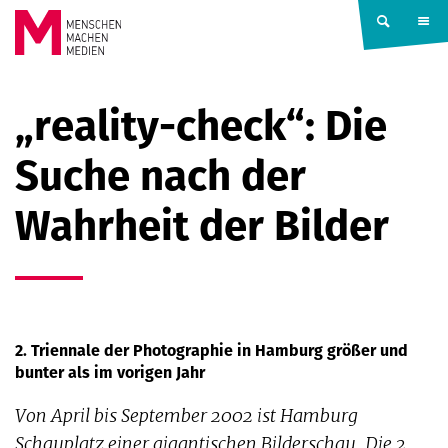
Springe zum Inhalt
MENSCHEN
„reality-check“: Die
MACHEN
Suche nach der
MEDIEN
Wahrheit der Bilder
2. Triennale der Photographie in Hamburg größer und
bunter als im vorigen Jahr
Von April bis September 2002 ist Hamburg
Schauplatz einer gigantischen Bilderschau. Die 2.