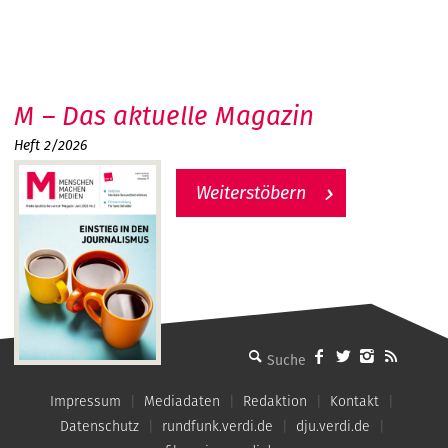
M – Das aktuelle Magazin
Heft 2/2026
Weiterstöbern
MMM - Menschen machen Medien
Impressum
Mediadaten
Redaktion
Kontakt
Datenschutz
rundfunk.verdi.de
dju.verdi.de