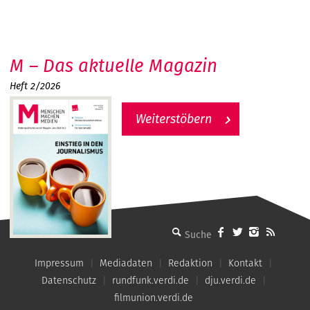
M – Das aktuelle Magazin
Heft 2/2026
Weiterstöbern
MMM - Menschen machen Medien
Impressum
Mediadaten
Redaktion
Kontakt
Datenschutz
rundfunk.verdi.de
dju.verdi.de
filmunion.verdi.de