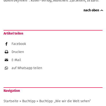
davon befreien“. Kösel-Verlag, München. 238 Seiten, 18 Euro.
nach oben
Artikel teilen
Facebook
Drucken
E-Mail
auf Whatsapp
teilen
Navigation
Startseite
»
Buchtipp
»
Buchtipp: „Wie wir die Welt sehen“