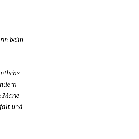
rin beim
ntliche
ondern
n Marie
falt und