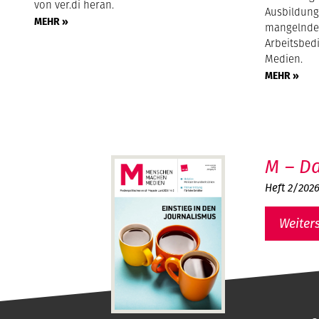
von ver.di heran.
Ausbildungs
MEHR »
mangelnde
Arbeitsbed
Medien.
MEHR »
M – Da
Heft 2/202
Weiter
MMM - Menschen machen Medien