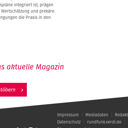
pläne integriert ist, prägen
 Wertschätzung und prekäre
ingungen die Praxis in den
s aktuelle Magazin
6
stöbern
Impressum
Mediadaten
Redakt
Datenschutz
rundfunk.verdi.de