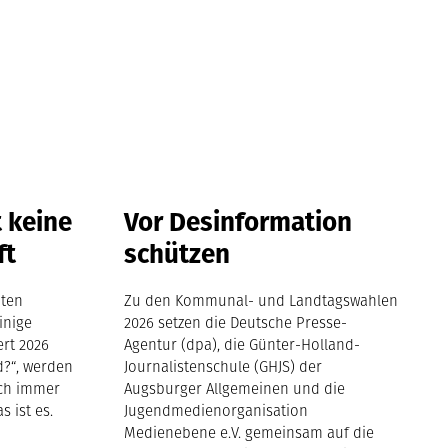
t keine
Vor Desinformation
ft
schützen
iten
Zu den Kommunal- und Landtagswahlen
inige
2026 setzen die Deutsche Presse-
ert 2026
Agentur (dpa), die Günter-Holland-
d?“, werden
Journalistenschule (GHJS) der
doch immer
Augsburger Allgemeinen und die
s ist es.
Jugendmedienorganisation
Medienebene e.V. gemeinsam auf die