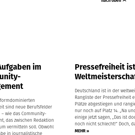
nach oben
Aufgaben im
Pressefreiheit is
nity-
Weltmeisterscha
gement
Deutschland ist in der weltwe
Rangliste der Pressefreiheit e
ttformdominierten
Plätze abgestiegen und rangi
eit sind neue Berufsfelder
nur noch auf Platz 14. „Na un
 – wie das Community-
einige jetzt sagen, „Das ist 
, das zwischen Redaktion
noch nicht schlecht!“ Doch, da
um vermitteln soll. Obwohl
MEHR »
be in journalistische