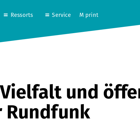
Ressorts
Service
M print
Vielfalt und öffe
r Rundfunk