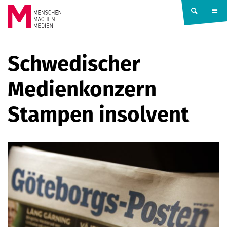
Springe zum Inhalt
MENSCHEN
Schwedischer
MACHEN
Medienkonzern
MEDIEN
Stampen insolvent