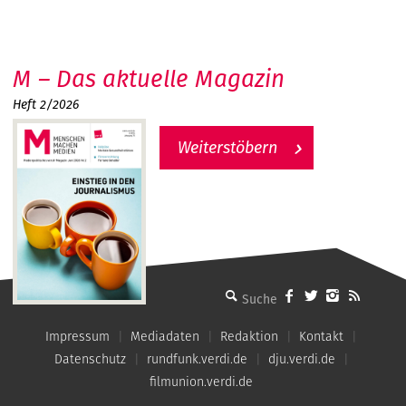
M – Das aktuelle Magazin
Heft 2/2026
Weiterstöbern
MMM - Menschen machen Medien
Impressum
Mediadaten
Redaktion
Kontakt
Datenschutz
rundfunk.verdi.de
dju.verdi.de
filmunion.verdi.de