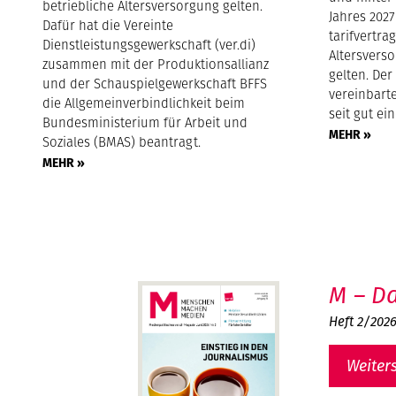
betriebliche Altersversorgung gelten.
Jahres 2027
Dafür hat die Vereinte
tarifvertra
Dienstleistungsgewerkschaft (ver.di)
Altersvers
zusammen mit der Produktionsallianz
gelten. Der
und der Schauspielgewerkschaft BFFS
vereinbarte
die Allgemeinverbindlichkeit beim
seit gut ei
Bundesministerium für Arbeit und
MEHR »
Soziales (BMAS) beantragt.
MEHR »
M – Da
Heft 2/202
Weiter