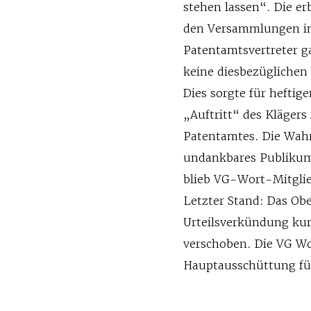
stehen lassen“. Die er
den Versammlungen in
Patentamtsvertreter ga
keine diesbezüglichen
Dies sorgte für hefti
„Auftritt“ des Klägers
Patentamtes. Die Wahr
undankbares Publikum
blieb VG-Wort-Mitglie
Letzter Stand: Das Ob
Urteilsverkündung kurz
verschoben. Die VG Wo
Hauptausschüttung fü