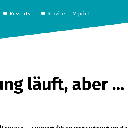
Ressorts
Service
M print
ng läuft, aber …