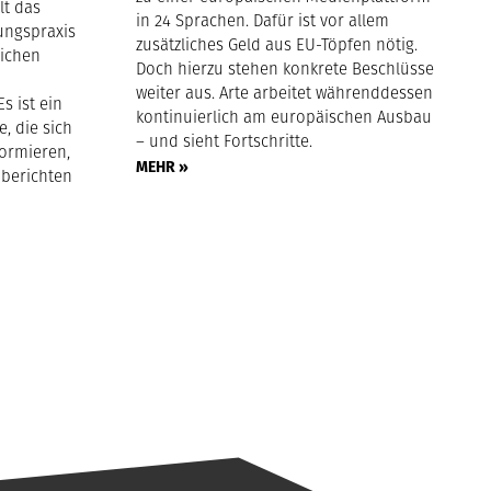
lt das
in 24 Sprachen. Dafür ist vor allem
ungspraxis
zusätzliches Geld aus EU-Töpfen nötig.
lichen
Doch hierzu stehen konkrete Beschlüsse
weiter aus. Arte arbeitet währenddessen
s ist ein
kontinuierlich am europäischen Ausbau
e, die sich
– und sieht Fortschritte.
formieren,
MEHR »
 berichten