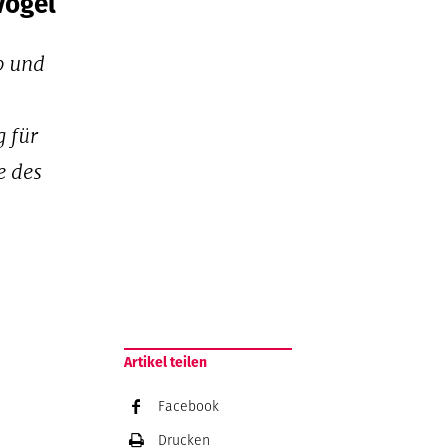
Vogel
b und
g für
e des
Artikel teilen
Facebook
Drucken