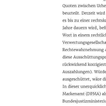
Quoten zwischen Urheb
beurteilt. Derzeit wir
es bis zu einer rechts
Jahre dauern wird, be
Wort in einem rechtli
Verwertungsgesellscha
Rechtewahrnehmung al
diese Ausschüttungspra
rückwirkend korrigiert
Auszahlungen). Würde
ausgeschüttet, wäre di
In dieser unerquickli
Markenamt (DPMA) als
Bundesjustizministeri