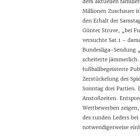
dem aktuellen familie
Millionen Zuschauer in
den Erhalt der Samst
Günter Struve, „bei F
versuchte Sat.1 – dam
Bundesliga-Sendung „
scheiterte jämmerlich
fußballbegeisterte Pu
Zerstückelung des Spiel
Sonntag drei Partien. 
Anstoßzeiten. Entspr
Wettbewerben zeigen, 
des runden Leders bei
notwendigerweise einb