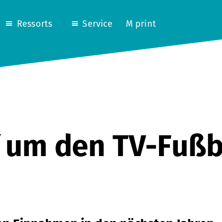
Ressorts
Service
M print
 um den TV-Fußb