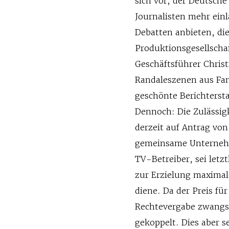
sich vor, der Deutsch
Journalisten mehr einl
Debatten anbieten, die
Produktionsgesellschaf
Geschäftsführer Christi
Randaleszenen aus Fan
geschönte Berichterst
Dennoch: Die Zulässig
derzeit auf Antrag vo
gemeinsame Unternehm
TV-Betreiber, sei letz
zur Erzielung maximal
diene. Da der Preis für
Rechtevergabe zwangs
gekoppelt. Dies aber s