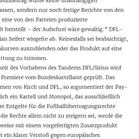
e Bundestag würde keine unabhängigen
assen, sondern nur noch fertige Berichte von den
 eine von den Parteien produzierte
t herstellt – der Aufschrei wäre gewaltig.“ DFL-
an Seifert wiegelte ab. Keinesfalls sei beabsichtigt,
kurven auszublenden oder das Produkt auf eine
attung zu trimmen.
keit des Vorhabens des Tandems DFL/Sirius wird
n Premiere vom Bundeskartellamt geprüft. Das
en von Kirch und DFL, so argumentiert der Pay-
tlich ein Kartell und Monopol, das ausschließlich
er Entgelte für die Fußballübertragungsrechte
 die Rechte allein nicht zu steigern sei, werde die
weise mit einem vorgefertigten Zusatzprodukt
ei ein klarer Verstoß gegen europäisches