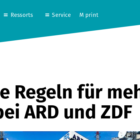
Ressorts
Service
M print
he Regeln für me
bei ARD und ZDF