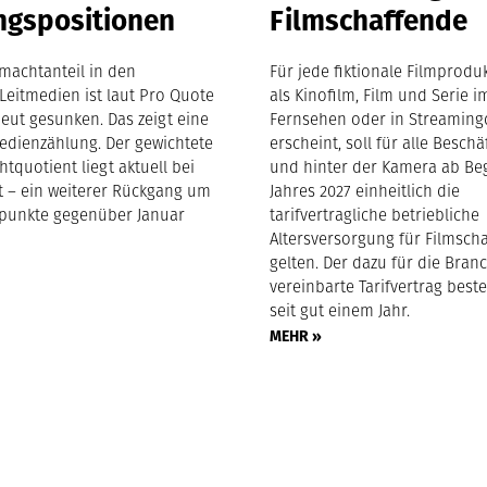
ngspositionen
Filmschaffende
machtanteil in den
Für jede fiktionale Filmproduk
Leitmedien ist laut Pro Quote
als Kinofilm, Film und Serie i
eut gesunken. Das zeigt eine
Fernsehen oder in Streaming
edienzählung. Der gewichtete
erscheint, soll für alle Beschä
tquotient liegt aktuell bei
und hinter der Kamera ab Be
nt – ein weiterer Rückgang um
Jahres 2027 einheitlich die
tpunkte gegenüber Januar
tarifvertragliche betriebliche
Altersversorgung für Filmsch
gelten. Der dazu für die Bran
vereinbarte Tarifvertrag beste
seit gut einem Jahr.
MEHR »