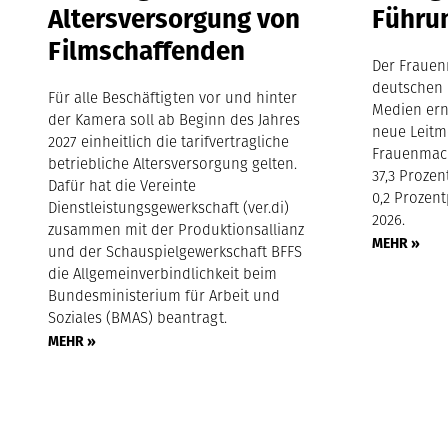
Altersversorgung von
Führu
Filmschaffenden
Der Frauen
deutschen 
Für alle Beschäftigten vor und hinter
Medien ern
der Kamera soll ab Beginn des Jahres
neue Leitm
2027 einheitlich die tarifvertragliche
Frauenmach
betriebliche Altersversorgung gelten.
37,3 Proze
Dafür hat die Vereinte
0,2 Prozen
Dienstleistungsgewerkschaft (ver.di)
2026.
zusammen mit der Produktionsallianz
MEHR »
und der Schauspielgewerkschaft BFFS
die Allgemeinverbindlichkeit beim
Bundesministerium für Arbeit und
Soziales (BMAS) beantragt.
MEHR »