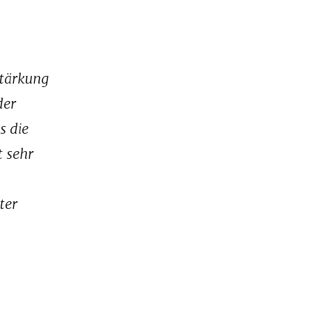
Stärkung
der
s die
t sehr
ter