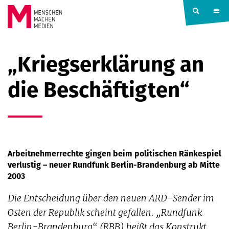
Springe zum Inhalt
MENSCHEN
„Kriegserklärung an
MACHEN
die Beschäftigten“
MEDIEN
Arbeitnehmerrechte gingen beim politischen Ränkespiel
verlustig – neuer Rundfunk Berlin-Brandenburg ab Mitte
2003
Die Entscheidung über den neuen ARD-Sender im
Osten der Republik scheint gefallen. „Rundfunk
Berlin-Brandenburg“ (RBB) heißt das Konstrukt