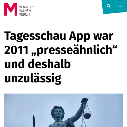
Springe zum Inhalt
MENSCHEN
Tagesschau App war
MACHEN
2011 „presseähnlich“
MEDIEN
und deshalb
unzulässig