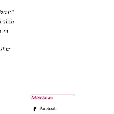
izont“
rzlich
n im
isher
Artikel teilen
Facebook