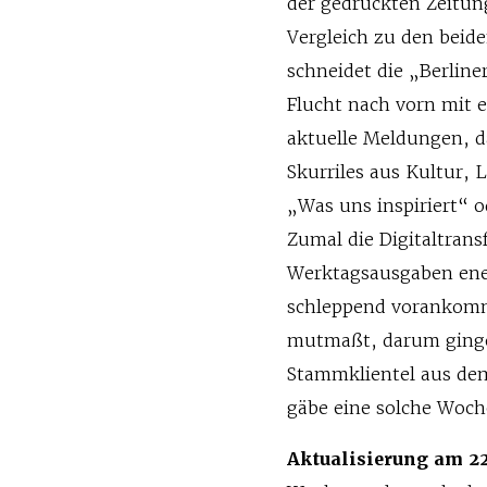
der gedruckten Zeitung
Vergleich zu den beid
schneidet die „Berline
Flucht nach vorn mit
aktuelle Meldungen, d
Skurriles aus Kultur, 
„Was uns inspiriert“ od
Zumal die Digitaltrans
Werktagsausgaben ener
schleppend vorankomm
mutmaßt, darum ginge,
Stammklientel aus dem 
gäbe eine solche Woc
Aktualisierung am 22