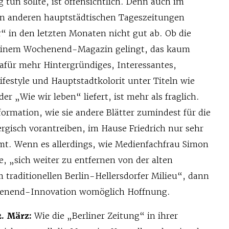
 tun sollte, ist offensichtlich. Denn auch im
en anderen hauptstädtischen Tageszeitungen
r“ in den letzten Monaten nicht gut ab. Ob die
 einem Wochenend-Magazin gelingt, das kaum
afür mehr Hintergründiges, Interessantes,
Lifestyle und Hauptstadtkolorit unter Titeln wie
er „Wie wir leben“ liefert, ist mehr als fraglich.
formation, wie sie andere Blätter zumindest für die
gisch vorantreiben, im Hause Friedrich nur sehr
t. Wenn es allerdings, wie Medienfachfrau Simon
 „sich weiter zu entfernen von der alten
traditionellen Berlin-Hellersdorfer Milieu“, dann
henend-Innovation womöglich Hoffnung.
. März:
Wie die „Berliner Zeitung“ in ihrer