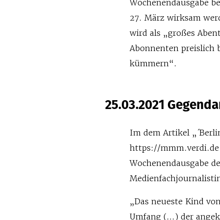
Wochenendausgabe beri
27. März wirksam wer
wird als „großes Abent
Abonnenten preislich b
kümmern“.
25.03.2021 Gegenda
Im dem Artikel „´Berli
https://mmm.verdi.de 
Wochenendausgabe der
Medienfachjournalisti
„Das neueste Kind von 
Umfang (…) der angekü