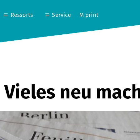
Ressorts
Service
M print
: Vieles neu mac