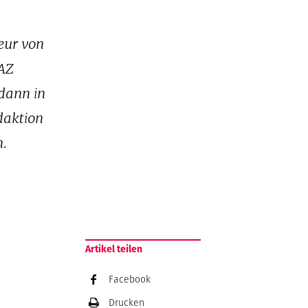
eur von
FAZ
dann in
daktion
n.
Artikel teilen
Facebook
Drucken