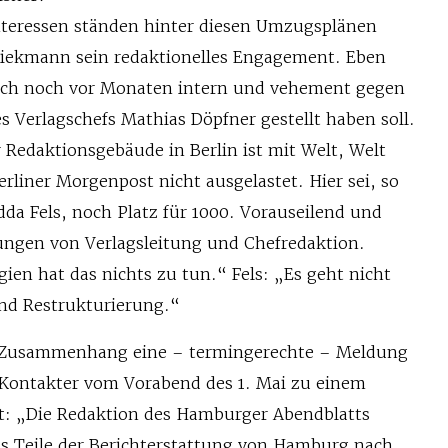
Interessen ständen hinter diesen Umzugsplänen
 Diekmann sein redaktionelles Engagement. Eben
sich noch vor Monaten intern und vehement gegen
 Verlagschefs Mathias Döpfner gestellt haben soll.
 Redaktionsgebäude in Berlin ist mit Welt, Welt
liner Morgenpost nicht ausgelastet. Hier sei, so
da Fels, noch Platz für 1000. Vorauseilend und
ungen von Verlagsleitung und Chefre­daktion.
en hat das nichts zu tun.“ Fels: „Es geht nicht
nd Restrukturierung.“
m Zusammenhang eine – termingerechte – Meldung
Kontakter vom Vor­abend des 1. Mai zu einem
t: „Die Redaktion des Hamburger Abendblatts
ass Teile der Berichterstattung von Hamburg nach