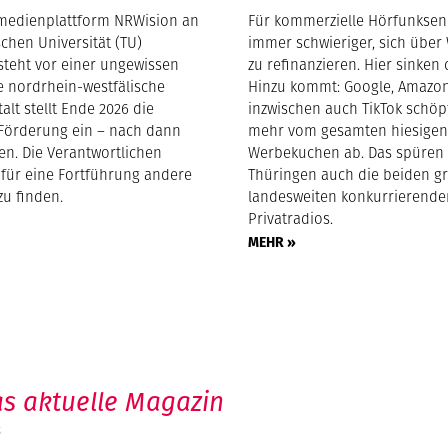
medienplattform NRWision an
Für kommerzielle Hörfunksen
chen Universität (TU)
immer schwieriger, sich übe
teht vor einer ungewissen
zu refinanzieren. Hier sinken 
e nordrhein-westfälische
Hinzu kommt: Google, Amazo
lt stellt Ende 2026 die
inzwischen auch TikTok schö
e Förderung ein – nach dann
mehr vom gesamten hiesige
ren. Die Verantwortlichen
Werbekuchen ab. Das spüren 
 für eine Fortführung andere
Thüringen auch die beiden g
zu finden.
landesweiten konkurrierende
Privatradios.
MEHR »
s aktuelle Magazin
6