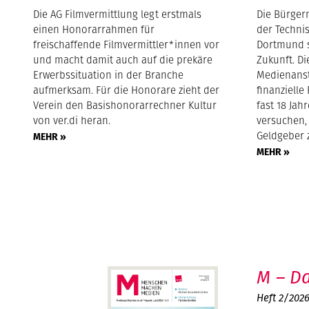
Die AG Filmvermittlung legt erstmals
Die Bürger
einen Honorarrahmen für
der Technis
freischaffende Filmvermittler*innen vor
Dortmund s
und macht damit auch auf die prekäre
Zukunft. Di
Erwerbssituation in der Branche
Medienansta
aufmerksam. Für die Honorare zieht der
finanziell
Verein den Basishonorarrechner Kultur
fast 18 Jah
von ver.di heran.
versuchen,
Geldgeber 
MEHR »
MEHR »
M – Da
Heft 2/202