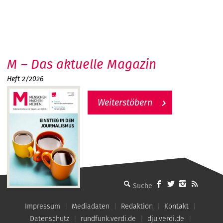
M – Das aktuelle Magazin
Heft 2/2026
Weiterstöbern
MMM - Menschen machen Medien
Impressum
Mediadaten
Redaktion
Kontakt
Datenschutz
rundfunk.verdi.de
dju.verdi.de