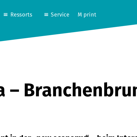
Ressorts
Service
M print
a – Branchenbru