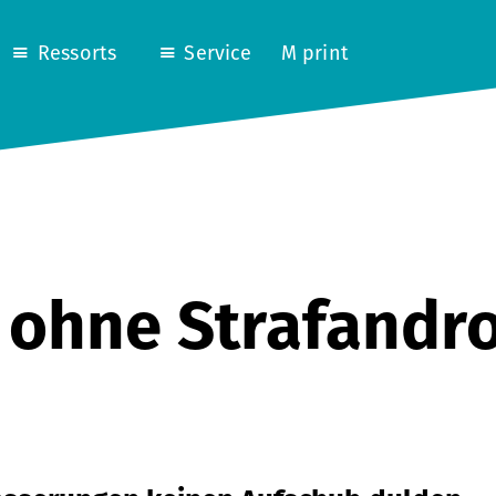
Ressorts
Service
M print
 ohne Strafandr