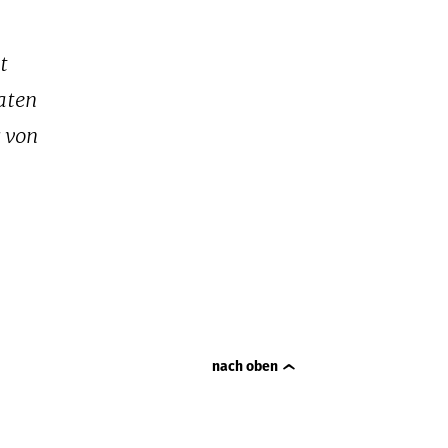
t
aten
 von
nach oben