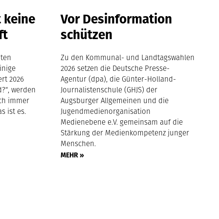
t keine
Vor Desinformation
ft
schützen
iten
Zu den Kommunal- und Landtagswahlen
inige
2026 setzen die Deutsche Presse-
ert 2026
Agentur (dpa), die Günter-Holland-
d?“, werden
Journalistenschule (GHJS) der
doch immer
Augsburger Allgemeinen und die
s ist es.
Jugendmedienorganisation
Medienebene e.V. gemeinsam auf die
Stärkung der Medienkompetenz junger
Menschen.
MEHR »