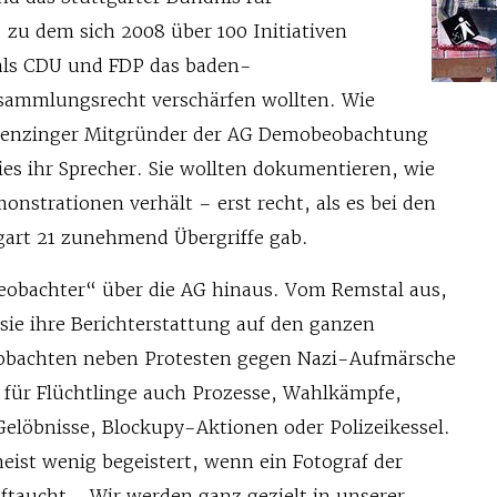
 zu dem sich 2008 über 100 Initiativen
ls CDU und FDP das baden-
sammlungsrecht verschärfen wollten. Wie
 Denzinger Mitgründer der AG Demobeobachtung
es ihr Sprecher. Sie wollten dokumentieren, wie
monstrationen verhält – erst recht, als es bei den
gart 21 zunehmend Übergriffe gab.
eobachter“ über die AG hinaus. Vom Remstal aus,
sie ihre Berichterstattung auf den ganzen
eobachten neben Protesten gegen Nazi-Aufmärsche
für Flüchtlinge auch Prozesse, Wahlkämpfe,
elöbnisse, Blockupy-Aktionen oder Polizeikessel.
 meist wenig begeistert, wenn ein Fotograf der
taucht. „Wir werden ganz gezielt in unserer