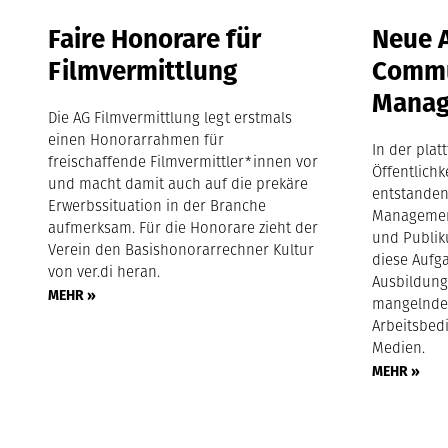
Faire Honorare für
Neue 
Filmvermittlung
Commu
Mana
Die AG Filmvermittlung legt erstmals
einen Honorarrahmen für
In der pla
freischaffende Filmvermittler*innen vor
Öffentlichk
und macht damit auch auf die prekäre
entstanden
Erwerbssituation in der Branche
Management
aufmerksam. Für die Honorare zieht der
und Publik
Verein den Basishonorarrechner Kultur
diese Aufga
von ver.di heran.
Ausbildungs
MEHR »
mangelnde
Arbeitsbed
Medien.
MEHR »