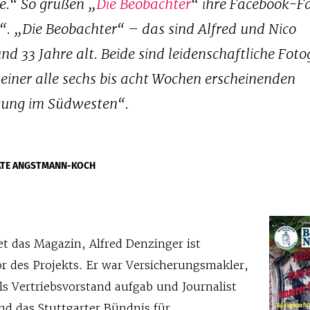
e.“ So grüßen „
Die Beobachter
“ ihre Facebook-F
“. „Die Beobachter“ – das sind Alfred und Nico
nd 33 Jahre alt. Beide sind leidenschaftliche Fot
einer alle sechs bis acht Wochen erscheinenden
egung im Südwesten“.
ATE ANGSTMANN-KOCH
t das Magazin, Alfred Denzinger ist
 des Projekts. Er war Versicherungsmakler,
als Vertriebsvorstand aufgab und Journalist
d das Stuttgarter Bündnis für