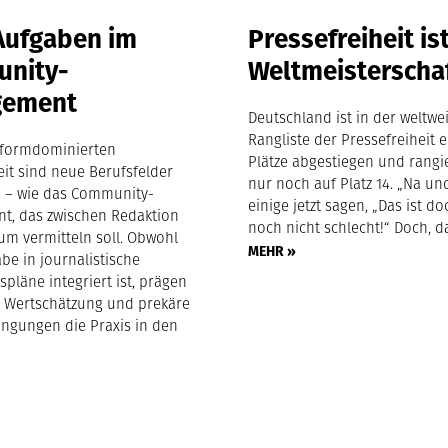
Aufgaben im
Pressefreiheit is
nity-
Weltmeisterscha
gement
Deutschland ist in der weltwe
Rangliste der Pressefreiheit e
ttformdominierten
Plätze abgestiegen und rangi
eit sind neue Berufsfelder
nur noch auf Platz 14. „Na un
 – wie das Community-
einige jetzt sagen, „Das ist 
, das zwischen Redaktion
noch nicht schlecht!“ Doch, da
um vermitteln soll. Obwohl
MEHR »
be in journalistische
pläne integriert ist, prägen
 Wertschätzung und prekäre
ingungen die Praxis in den