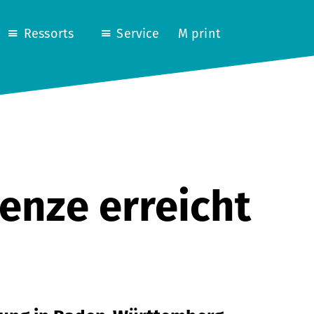
Ressorts
Service
M print
enze erreicht