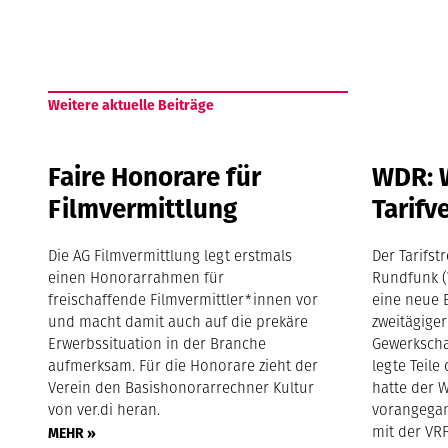
Weitere aktuelle Beiträge
Faire Honorare für
WDR: 
Filmvermittlung
Tarif
Die AG Filmvermittlung legt erstmals
Der Tarifs
einen Honorarrahmen für
Rundfunk (
freischaffende Filmvermittler*innen vor
eine neue E
und macht damit auch auf die prekäre
zweitägiger
Erwerbssituation in der Branche
Gewerkscha
aufmerksam. Für die Honorare zieht der
legte Teil
Verein den Basishonorarrechner Kultur
hatte der W
von ver.di heran.
vorangega
mit der VR
MEHR »