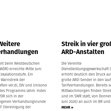
Weitere
Streik in vier gr
verhandlungen
ARD-Anstalten
treit beim Westdeutschen
Die Vereinte
WDR) erreichte Mitte Juni
Dienstleistungsgewerkschaft (
skalationsstufe. Ein
erhöht deutlich den Druck a
 Warnstreik der
große ARD-Sender in den lau
ften ver.di, DJV und Unisono
Tarifverhandlungen. Bereits s
e des Programms lahm. Indes
Mittwochmorgen finden Strei
DR sich in der
und im SWR statt, von Donners
ngenen Verhandlungsrunde
Juni 2026) an auch im BR und
FF (Vereinigung der
MEHR »