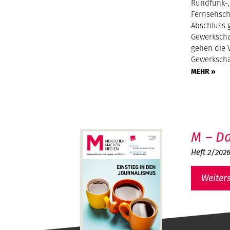
Rundfunk-,
Fernsehsch
Abschluss g
Gewerkscha
gehen die 
Gewerkscha
MEHR »
M – Da
Heft 2/202
Weiter