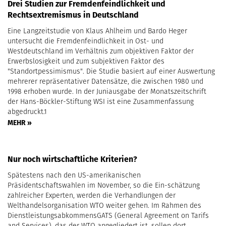
Drei Studien zur Fremdenfeindlichkeit und
Rechtsextremismus in Deutschland
Eine Langzeitstudie von Klaus Ahlheim und Bardo Heger
untersucht die Fremdenfeindlichkeit in Ost- und
Westdeutschland im Verhältnis zum objektiven Faktor der
Erwerbslosigkeit und zum subjektiven Faktor des
"Standortpessimismus". Die Studie basiert auf einer Auswertung
mehrerer repräsentativer Datensätze, die zwischen 1980 und
1998 erhoben wurde. In der Juniausgabe der Monatszeitschrift
der Hans-Böckler-Stiftung WSI ist eine Zusammenfassung
abgedruckt.1
MEHR »
Nur noch wirtschaftliche Kriterien?
Spätestens nach den US-amerikanischen
Präsidentschaftswahlen im November, so die Ein-schätzung
zahlreicher Experten, werden die Verhandlungen der
Welthandelsorganisation WTO weiter gehen. Im Rahmen des
DienstleistungsabkommensGATS (General Agreement on Tarifs
and Services), das der WTO angegliedert ist, sollen dort