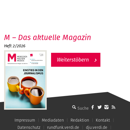
M – Das aktuelle Magazin
Heft 2/2026
Weiterstöbern
MMM - Menschen machen Medien
Impressum
Mediadaten
Redaktion
Kontakt
Datenschutz
rundfunk.verdi.de
dju.verdi.de