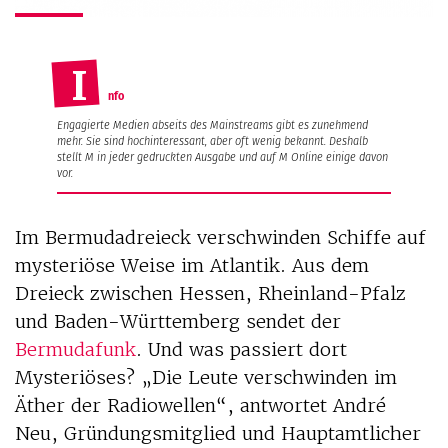
I
nfo
Engagierte Medien abseits des Mainstreams gibt es zunehmend
mehr. Sie sind hochinteressant, aber oft wenig bekannt. Deshalb
stellt M in jeder gedruckten Ausgabe und auf M Online einige davon
vor.
Im Bermudadreieck verschwinden Schiffe auf
mysteriöse Weise im Atlantik. Aus dem
Dreieck zwischen Hessen, Rheinland-Pfalz
und Baden-Württemberg sendet der
Bermudafunk
. Und was passiert dort
Mysteriöses? „Die Leute verschwinden im
Äther der Radiowellen“, antwortet André
Neu, Gründungsmitglied und Hauptamtlicher