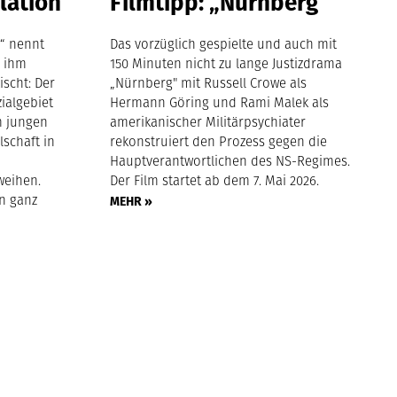
lation
Filmtipp: „Nürnberg“
e“ nennt
Das vorzüglich gespielte und auch mit
s ihm
150 Minuten nicht zu lange Justizdrama
ischt: Der
„Nürnberg" mit Russell Crowe als
zialgebiet
Hermann Göring und Rami Malek als
m jungen
amerikanischer Militärpsychiater
lschaft in
rekonstruiert den Prozess gegen die
Hauptverantwortlichen des NS-Regimes.
weihen.
Der Film startet ab dem 7. Mai 2026.
in ganz
MEHR »