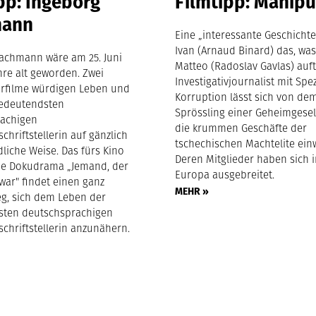
pp: Ingeborg
Filmtipp: Manipu
mann
Eine „interessante Geschicht
Ivan (Arnaud Binard) das, wa
achmann wäre am 25. Juni
Matteo (Radoslav Gavlas) auft
hre alt geworden. Zwei
Investigativjournalist mit Spe
rfilme würdigen Leben und
Korruption lässt sich von de
bedeutendsten
Sprössling einer Geheimgesel
rachigen
die krummen Geschäfte der
chriftstellerin auf gänzlich
tschechischen Machtelite ein
liche Weise. Das fürs Kino
Deren Mitglieder haben sich 
ne Dokudrama „Jemand, der
Europa ausgebreitet.
war" findet einen ganz
MEHR »
g, sich dem Leben der
sten deutschsprachigen
chriftstellerin anzunähern.