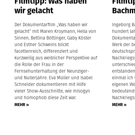
Filmtipp: Was haben
Filmti
wir gelacht
Bach
Der Dokumentarfilm „Was haben wir
Ingeborg B
gelacht“ mit Maren Kroymann, Hella von
hundert Ja
Sinnen, Bettina Böttinger, Gaby Köster
Dokumenta
und Esther Schweins blickt
Werk der 
facettenreich, differenziert und
deutschsp
kurzweilig aus weiblicher Perspektive auf
Nachkriegss
die Rolle der Frau in der
unterschied
Fernsehunterhaltung der Neunziger-
entstande
und Nullerjahre. Eva Müller und Isabel
einmal ich 
Schneider dokumentieren mit Hilfe
eigenen We
vieler Show-Ausschnitte, wie misogyn
bedeutend
und homophob diese Zeit war.
Nachkriegss
MEHR »
MEHR »