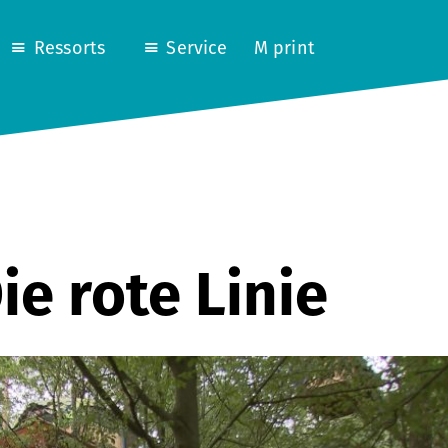
Ressorts
Service
M print
ie rote Linie