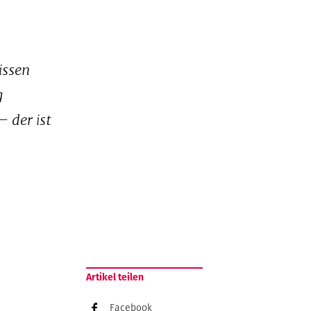
issen
g
– der ist
Artikel teilen
Facebook