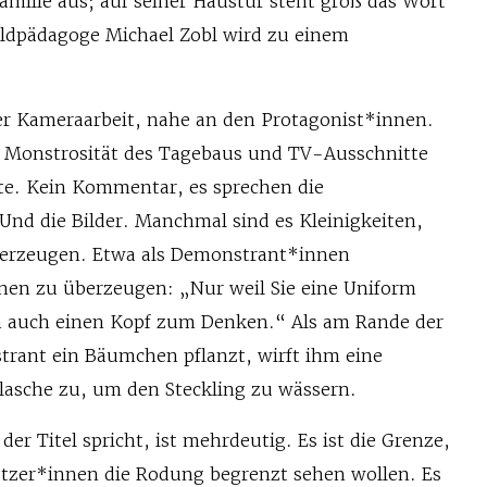
amilie aus; auf seiner Haustür steht groß das Wort
ldpädagoge Michael Zobl wird zu einem
ter Kameraarbeit, nahe an den Protagonist*innen.
r Monstrosität des Tagebaus und TV-Ausschnitte
te. Kein Kommentar, es sprechen die
 Und die Bilder. Manchmal sind es Kleinigkeiten,
 erzeugen. Etwa als Demonstrant*innen
nnen zu überzeugen: „Nur weil Sie eine Uniform
h auch einen Kopf zum Denken.“ Als am Rande der
rant ein Bäumchen pflanzt, wirft ihm eine
flasche zu, um den Steckling zu wässern.
 der Titel spricht, ist mehrdeutig. Es ist die Grenze,
tzer*innen die Rodung begrenzt sehen wollen. Es