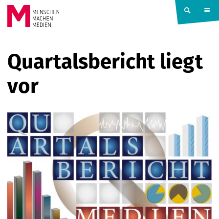
Springe zum Inhalt
MENSCHEN
Quartalsbericht liegt
MACHEN
vor
MEDIEN