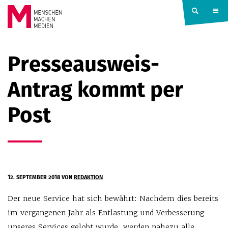
Springe zum Inhalt
MENSCHEN
Presseausweis-
MACHEN
Antrag kommt per
MEDIEN
Post
12. SEPTEMBER 2018
VON
REDAKTION
Der neue Service hat sich bewährt: Nachdem dies bereits
im vergangenen Jahr als Entlastung und Verbesserung
unseres Services gelobt wurde, werden nahezu alle