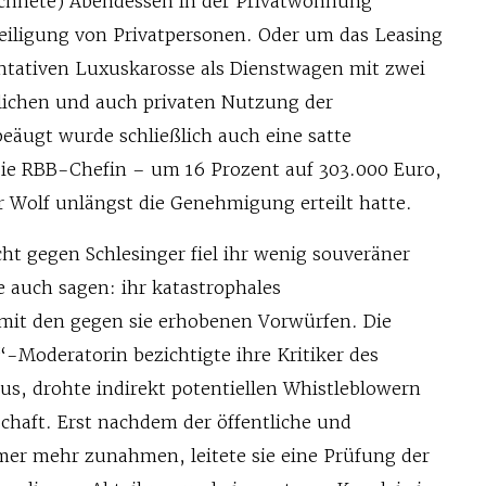
echnete) Abendessen in der Privatwohnung
teiligung von Privatpersonen. Oder um das Leasing
entativen Luxuskarosse als Dienstwagen mit zwei
lichen und auch privaten Nutzung der
beäugt wurde schließlich auch eine satte
ie RBB-Chefin – um 16 Prozent auf 303.000 Euro,
r Wolf unlängst die Genehmigung erteilt hatte.
ht gegen Schlesinger fiel ihr wenig souveräner
auch sagen: ihr katastrophales
it den gegen sie erhobenen Vorwürfen. Die
Moderatorin bezichtigte ihre Kritiker des
, drohte indirekt potentiellen Whistleblowern
chaft. Erst nachdem der öffentliche und
er mehr zunahmen, leitete sie eine Prüfung der