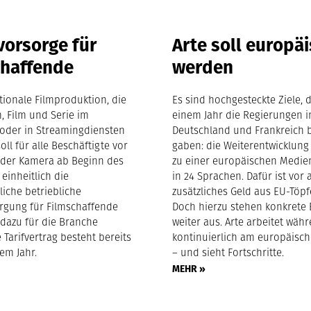
vorsorge für
Arte soll europä
chaffende
werden
ktionale Filmproduktion, die
Es sind hochgesteckte Ziele, d
m, Film und Serie im
einem Jahr die Regierungen i
oder in Streamingdiensten
Deutschland und Frankreich 
soll für alle Beschäftigte vor
gaben: die Weiterentwicklung
 der Kamera ab Beginn des
zu einer europäischen Medie
 einheitlich die
in 24 Sprachen. Dafür ist vor 
gliche betriebliche
zusätzliches Geld aus EU-Töpf
orgung für Filmschaffende
Doch hierzu stehen konkrete
 dazu für die Branche
weiter aus. Arte arbeitet wä
 Tarifvertrag besteht bereits
kontinuierlich am europäisc
nem Jahr.
– und sieht Fortschritte.
MEHR »