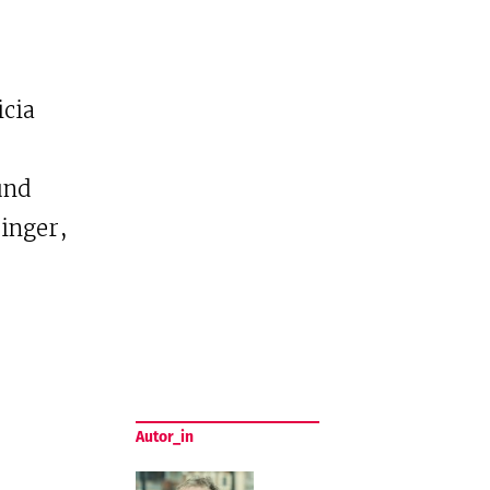
cia
und
inger,
Autor_in