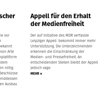
ischer
Appell für den Erhalt
der Medienfreiheit
ie vor
Der auf Initiative des MDR verfasste
n
Leipziger Appell bekommt immer mehr
bekannt
Unterstützung. Die Unterzeichnenden
 von Arte
erkennen die Einschränkung der
nplattform
Medien- und Pressefreiheit. An
allem
entscheidenden Stellen bleibt der Appell
en nötig.
jedoch vage.
 Beschlüsse
MEHR »
hrenddessen
hen Ausbau