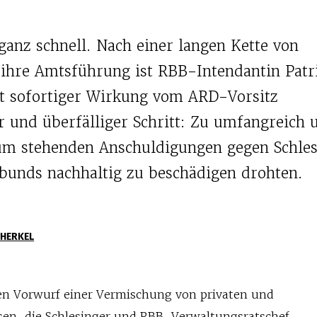
anz schnell. Nach einer langen Kette von
ihre Amtsführung ist RBB-Intendantin Patri
it sofortiger Wirkung vom ARD-Vorsitz
r und überfälliger Schritt: Zu umfangreich 
um stehenden Anschuldigungen gegen Schles
bunds nachhaltig zu beschädigen drohten.
 HERKEL
en Vorwurf einer Vermischung von privaten und
ssen, die Schlesinger und RBB-Verwaltungsratschef