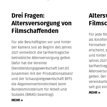
Drei Fragen:
Alters
Altersversorgung von
Films
Filmschaffenden
Für jede fi
als Kinofil
Für alle Beschäftigten vor und hinter
Fernsehen 
der Kamera soll ab Beginn des Jahres
erscheint, 
2027 einheitlich die tarifvertragliche
und hinter
betriebliche Altersversorgung gelten.
Jahres 2027
Dafür hat die Vereinte
tarifvertra
Dienstleistungsgewerkschaft (ver.di)
Altersvers
zusammen mit der Produktionsallianz
gelten. Der
und der Schauspielgewerkschaft BFFS
vereinbarte
die Allgemeinverbindlichkeit beim
seit gut ei
Bundesministerium für Arbeit und
MEHR »
Soziales (BMAS) beantragt.
MEHR »