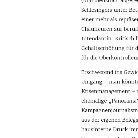
(und dienstlich abger
Schlesingers unter Be
einer mehr als repräs
Chauffeuren zur beruf
Intendantin. Kritisch 
Gehaltserhöhung für d
für die Oberkontrolleu
Erschwerend ins Gewic
Umgang – man könnte 
Krisenmanagement – m
ehemalige „Panorama“-
Kampagnenjournalismus
aus der eigenen Belegs
hausinterne Druck imm