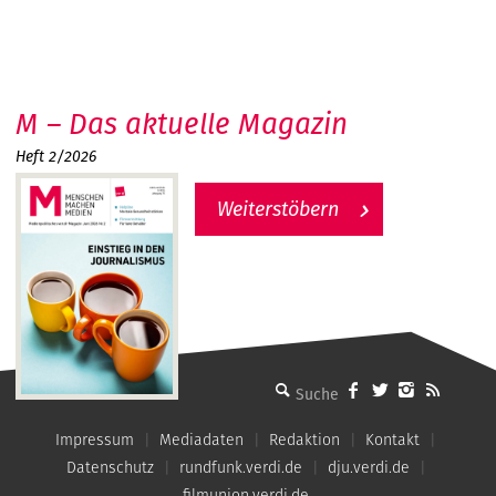
M – Das aktuelle Magazin
Heft 2/2026
Weiterstöbern
MMM - Menschen machen Medien
Impressum
Mediadaten
Redaktion
Kontakt
Datenschutz
rundfunk.verdi.de
dju.verdi.de
filmunion.verdi.de