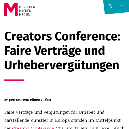
Springe zum Inhalt
MENSCHEN
Creators Conference:
MACHEN
Faire Verträge und
MEDIEN
Urhebervergütungen
07. JUNI 2016
VON RÜDIGER LÜHR
Faire Verträge und Vergütungen für Urheber und
darstellende Künstler in Europa standen im Mittelpunkt
der
Creators Conference
2016 am 31. Mai in Brüssel. Auch