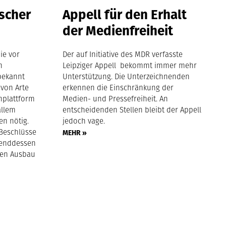
ischer
Appell für den Erhalt
der Medienfreiheit
ie vor
Der auf Initiative des MDR verfasste
n
Leipziger Appell bekommt immer mehr
bekannt
Unterstützung. Die Unterzeichnenden
 von Arte
erkennen die Einschränkung der
nplattform
Medien- und Pressefreiheit. An
allem
entscheidenden Stellen bleibt der Appell
en nötig.
jedoch vage.
 Beschlüsse
MEHR »
hrenddessen
hen Ausbau