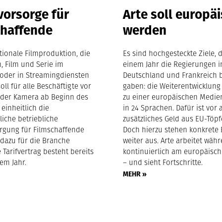
vorsorge für
Arte soll europä
chaffende
werden
ktionale Filmproduktion, die
Es sind hochgesteckte Ziele, d
m, Film und Serie im
einem Jahr die Regierungen i
oder in Streamingdiensten
Deutschland und Frankreich 
soll für alle Beschäftigte vor
gaben: die Weiterentwicklung
 der Kamera ab Beginn des
zu einer europäischen Medie
 einheitlich die
in 24 Sprachen. Dafür ist vor 
gliche betriebliche
zusätzliches Geld aus EU-Töpf
orgung für Filmschaffende
Doch hierzu stehen konkrete
 dazu für die Branche
weiter aus. Arte arbeitet wä
 Tarifvertrag besteht bereits
kontinuierlich am europäisc
nem Jahr.
– und sieht Fortschritte.
MEHR »