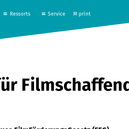
Ressorts
Service
M print
 für Filmschaffen