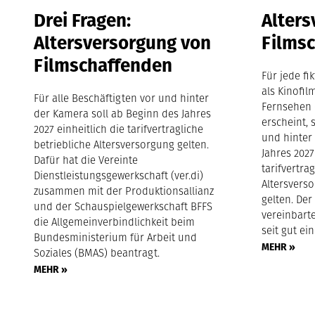
Drei Fragen:
Alters
Altersversorgung von
Films
Filmschaffenden
Für jede fi
als Kinofil
Für alle Beschäftigten vor und hinter
Fernsehen 
der Kamera soll ab Beginn des Jahres
erscheint, 
2027 einheitlich die tarifvertragliche
und hinter
betriebliche Altersversorgung gelten.
Jahres 2027
Dafür hat die Vereinte
tarifvertra
Dienstleistungsgewerkschaft (ver.di)
Altersvers
zusammen mit der Produktionsallianz
gelten. Der
und der Schauspielgewerkschaft BFFS
vereinbarte
die Allgemeinverbindlichkeit beim
seit gut ei
Bundesministerium für Arbeit und
MEHR »
Soziales (BMAS) beantragt.
MEHR »