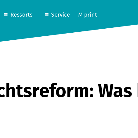
Ressorts
Service
M print
htsreform: Was 